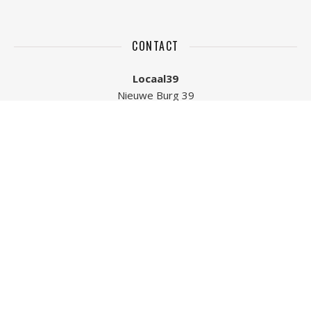
CONTACT
Locaal39
Nieuwe Burg 39
4331 AG, Middelburg
T:
+31 6 46018210
E:
locaal39@gmail.com
KVK. nr.: 73058130
INSTAGRAM